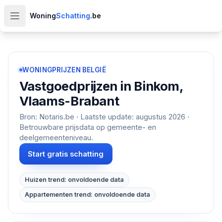
Woning
Schatting
.be
Open hoofdmenu
WONINGPRIJZEN BELGIË
Vastgoedprijzen in
Binkom,
Vlaams-Brabant
Bron: Notaris.be · Laatste update:
augustus 2026
·
Betrouwbare prijsdata op gemeente- en
deelgemeenteniveau.
Start gratis schatting
Huizen trend: onvoldoende data
Appartementen trend: onvoldoende data