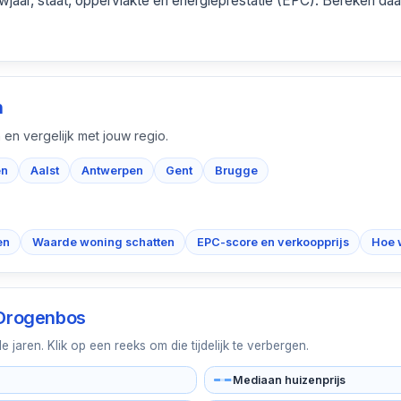
wjaar, staat, oppervlakte en energieprestatie (EPC). Bereken daar
n
 en vergelijk met jouw regio.
en
Aalst
Antwerpen
Gent
Brugge
en
Waarde woning schatten
EPC-score en verkoopprijs
Hoe 
Drogenbos
jaren. Klik op een reeks om die tijdelijk te verbergen.
Mediaan huizenprijs