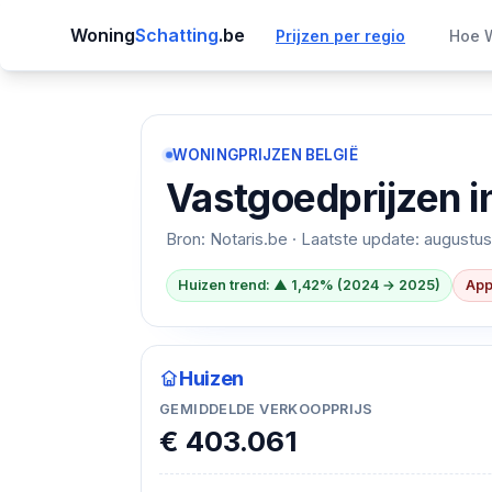
Woning
Schatting
.be
Prijzen per regio
Hoe W
WONINGPRIJZEN BELGIË
Vastgoedprijzen i
Bron: Notaris.be · Laatste update:
augustus
Huizen trend: ▲ 1,42% (2024 → 2025)
App
Huizen
GEMIDDELDE VERKOOPPRIJS
€ 403.061