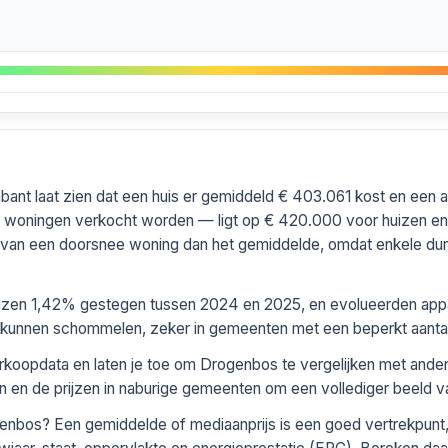
ant laat zien dat een huis er gemiddeld € 403.061 kost en een 
l woningen verkocht worden — ligt op € 420.000 voor huizen e
ld van een doorsnee woning dan het gemiddelde, omdat enkele d
prijzen 1,42% gestegen tussen 2024 en 2025, en evolueerden app
aar kunnen schommelen, zeker in gemeenten met een beperkt aantal
verkoopdata en laten je toe om Drogenbos te vergelijken met and
en en de prijzen in naburige gemeenten om een vollediger beeld va
enbos? Een gemiddelde of mediaanprijs is een goed vertrekpunt