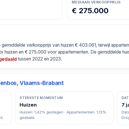
MEDIAAN VERKOOPPRIJS
€ 275.000
 gemiddelde verkoopprijs van huizen € 403.061, terwijl appart
or huizen en € 275.000 voor appartementen. De gemiddelde huis
tussen 2022 en 2023.
 gedaald
enbos, Vlaams-Brabant
STERKSTE MOMENTUM
DAT
Huizen
7 j
Huizen: 1,42% gestegen · Appartementen: 1,13%
Dat
t.
gedaald.
Dro