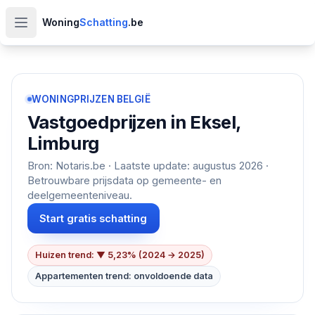
Woning
Schatting
.be
Open hoofdmenu
WONINGPRIJZEN BELGIË
Vastgoedprijzen in
Eksel,
Limburg
Bron: Notaris.be · Laatste update:
augustus 2026
·
Betrouwbare prijsdata op gemeente- en
deelgemeenteniveau.
Start gratis schatting
Huizen trend: ▼ 5,23% (2024 → 2025)
Appartementen trend: onvoldoende data