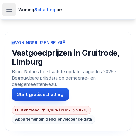
Woning
Schatting
.be
Open hoofdmenu
WONINGPRIJZEN BELGIË
Vastgoedprijzen in
Gruitrode,
Limburg
Bron: Notaris.be · Laatste update:
augustus 2026
·
Betrouwbare prijsdata op gemeente- en
deelgemeenteniveau.
Start gratis schatting
Huizen trend: ▼ 0,16% (2022 → 2023)
Appartementen trend: onvoldoende data