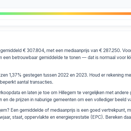
s gemiddeld € 307.804, met een mediaanprijs van € 287.250. Voo
 een betrouwbaar gemiddelde te tonen — dat is normaal voor kle
rijzen 1,37% gestegen tussen 2022 en 2023. Houd er rekening mee 
perkt aantal transacties.
erkoopdata en laten je toe om Hillegem te vergelijken met ander
en en de prijzen in naburige gemeenten om een vollediger beeld va
gem? Een gemiddelde of mediaanprijs is een goed vertrekpunt, m
wjaar, staat, oppervlakte en energieprestatie (EPC). Bereken daar