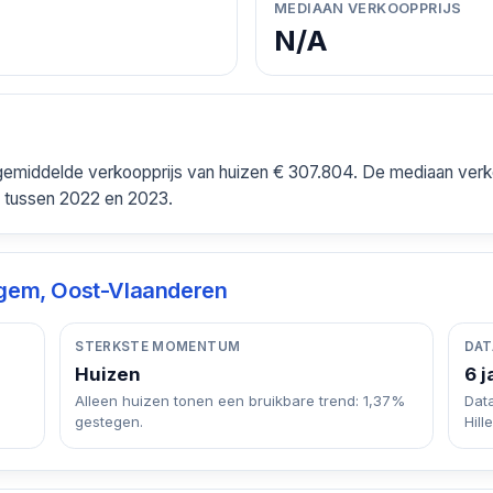
MEDIAAN VERKOOPPRIJS
N/A
gemiddelde verkoopprijs van huizen € 307.804. De mediaan verko
tussen 2022 en 2023.
n
egem, Oost-Vlaanderen
STERKSTE MOMENTUM
DAT
Huizen
6 j
Alleen huizen tonen een bruikbare trend: 1,37%
Dat
gestegen.
Hil