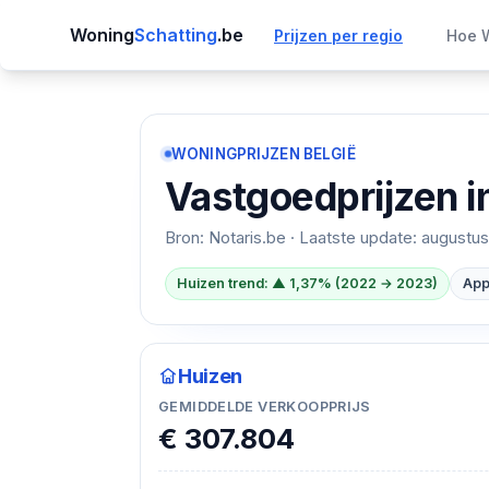
Woning
Schatting
.be
Prijzen per regio
Hoe W
WONINGPRIJZEN BELGIË
Vastgoedprijzen i
Bron: Notaris.be · Laatste update:
augustus
Huizen trend: ▲ 1,37% (2022 → 2023)
App
Huizen
GEMIDDELDE VERKOOPPRIJS
€ 307.804