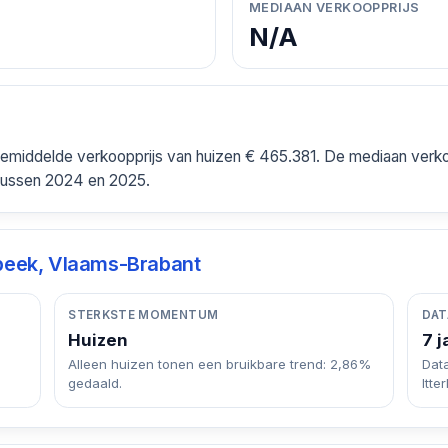
MEDIAAN VERKOOPPRIJS
N/A
gemiddelde verkoopprijs van huizen € 465.381. De mediaan verko
ussen 2024 en 2025.
rbeek, Vlaams-Brabant
STERKSTE MOMENTUM
DAT
Huizen
7 j
Alleen huizen tonen een bruikbare trend: 2,86%
Dat
gedaald.
Itte