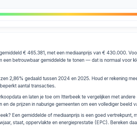
s gemiddeld € 465.381, met een mediaanprijs van € 430.000. Vo
 een betrouwbaar gemiddelde te tonen — dat is normaal voor kle
rijzen 2,86% gedaald tussen 2024 en 2025. Houd er rekening mee d
perkt aantal transacties.
erkoopdata en laten je toe om Itterbeek te vergelijken met ander
en en de prijzen in naburige gemeenten om een vollediger beeld va
beek? Een gemiddelde of mediaanprijs is een goed vertrekpunt, 
wjaar, staat, oppervlakte en energieprestatie (EPC). Bereken daar