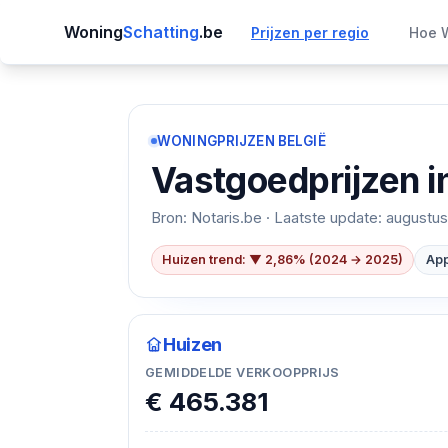
Woning
Schatting
.be
Prijzen per regio
Hoe W
WONINGPRIJZEN BELGIË
Vastgoedprijzen i
Bron: Notaris.be · Laatste update:
augustus
Huizen trend: ▼ 2,86% (2024 → 2025)
App
Huizen
GEMIDDELDE VERKOOPPRIJS
€ 465.381