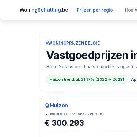
Woning
Schatting
.be
Prijzen per regio
Hoe W
WONINGPRIJZEN BELGIË
Vastgoedprijzen i
Bron: Notaris.be · Laatste update:
augustus
Huizen trend: ▲ 21,17% (2022 → 2023)
Ap
Huizen
GEMIDDELDE VERKOOPPRIJS
€ 300.293