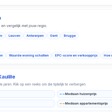
n
 en vergelijk met jouw regio.
en
Leuven
Antwerpen
Gent
Brugge
en
Waarde woning schatten
EPC-score en verkoopprijs
Hoe 
Kaulille
jaren. Klik op een reeks om die tijdelijk te verbergen.
Mediaan huizenprijs
Mediaan appartementsprijs