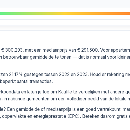
eld € 300.293, met een mediaanprijs van € 291.500. Voor apparte
 betrouwbaar gemiddelde te tonen — dat is normaal voor kleiner
rijzen 21,17% gestegen tussen 2022 en 2023. Houd er rekening mee
perkt aantal transacties.
rkoopdata en laten je toe om Kaulille te vergelijken met andere 
zen in naburige gemeenten om een vollediger beeld van de lokale ma
lle? Een gemiddelde of mediaanprijs is een goed vertrekpunt, ma
t, oppervlakte en energieprestatie (EPC). Bereken daarom gratis e