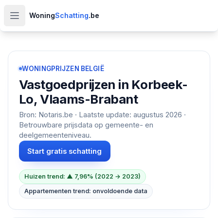
Woning
Schatting
.be
Open hoofdmenu
WONINGPRIJZEN BELGIË
Vastgoedprijzen in
Korbeek-
Lo, Vlaams-Brabant
Bron: Notaris.be · Laatste update:
augustus 2026
·
Betrouwbare prijsdata op gemeente- en
deelgemeenteniveau.
Start gratis schatting
Huizen trend: ▲ 7,96% (2022 → 2023)
Appartementen trend: onvoldoende data