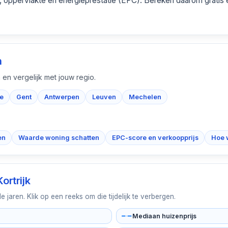
t, oppervlakte en energieprestatie (EPC). Bereken daarom gratis e
n
 en vergelijk met jouw regio.
e
Gent
Antwerpen
Leuven
Mechelen
en
Waarde woning schatten
EPC-score en verkoopprijs
Hoe 
Kortrijk
jaren. Klik op een reeks om die tijdelijk te verbergen.
Mediaan huizenprijs