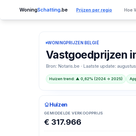
Woning
Schatting
.be
Prijzen per regio
Hoe W
WONINGPRIJZEN BELGIË
Vastgoedprijzen i
Bron: Notaris.be · Laatste update:
augustus
Huizen trend: ▲ 0,62% (2024 → 2025)
App
Huizen
GEMIDDELDE VERKOOPPRIJS
€ 317.966