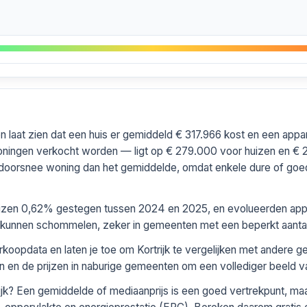
en laat zien dat een huis er gemiddeld € 317.966 kost en een ap
oningen verkocht worden — ligt op € 279.000 voor huizen en €
en doorsnee woning dan het gemiddelde, omdat enkele dure of go
prijzen 0,62% gestegen tussen 2024 en 2025, en evolueerden app
aar kunnen schommelen, zeker in gemeenten met een beperkt aantal
erkoopdata en laten je toe om Kortrijk te vergelijken met andere
en en de prijzen in naburige gemeenten om een vollediger beeld va
ijk? Een gemiddelde of mediaanprijs is een goed vertrekpunt, ma