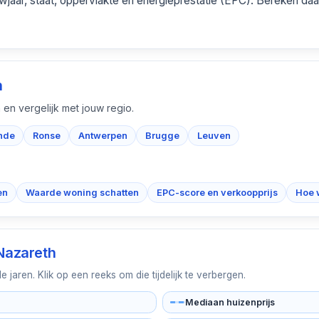
wjaar, staat, oppervlakte en energieprestatie (EPC). Bereken daar
n
 en vergelijk met jouw regio.
nde
Ronse
Antwerpen
Brugge
Leuven
en
Waarde woning schatten
EPC-score en verkoopprijs
Hoe 
Nazareth
jaren. Klik op een reeks om die tijdelijk te verbergen.
Mediaan huizenprijs