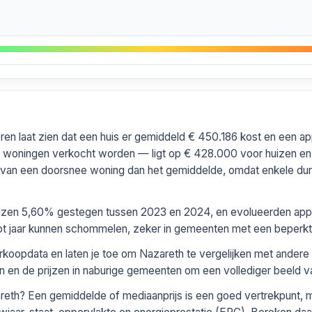
en laat zien dat een huis er gemiddeld € 450.186 kost en een 
l woningen verkocht worden — ligt op € 428.000 voor huizen e
ld van een doorsnee woning dan het gemiddelde, omdat enkele d
prijzen 5,60% gestegen tussen 2023 en 2024, en evolueerden appa
tot jaar kunnen schommelen, zeker in gemeenten met een beperkt 
erkoopdata en laten je toe om Nazareth te vergelijken met ander
en en de prijzen in naburige gemeenten om een vollediger beeld va
eth? Een gemiddelde of mediaanprijs is een goed vertrekpunt, 