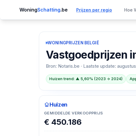
Woning
Schatting
.be
Prijzen per regio
Hoe W
WONINGPRIJZEN BELGIË
Vastgoedprijzen i
Bron: Notaris.be · Laatste update:
augustus
Huizen trend: ▲ 5,60% (2023 → 2024)
App
Huizen
GEMIDDELDE VERKOOPPRIJS
€ 450.186