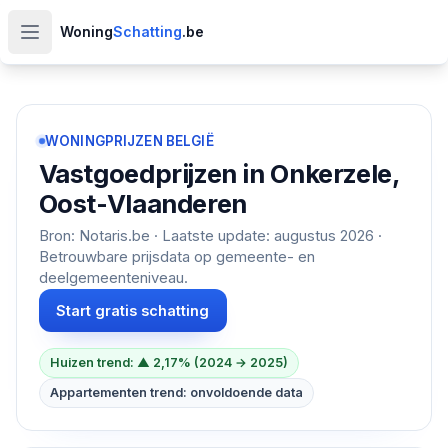
Woning
Schatting
.be
Open hoofdmenu
WONINGPRIJZEN BELGIË
Vastgoedprijzen in
Onkerzele,
Oost-Vlaanderen
Bron: Notaris.be · Laatste update:
augustus 2026
·
Betrouwbare prijsdata op gemeente- en
deelgemeenteniveau.
Start gratis schatting
Huizen trend: ▲ 2,17% (2024 → 2025)
Appartementen trend: onvoldoende data