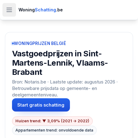
Woning
Schatting
.be
Open hoofdmenu
WONINGPRIJZEN BELGIË
Vastgoedprijzen in
Sint-
Martens-Lennik, Vlaams-
Brabant
Bron: Notaris.be · Laatste update:
augustus 2026
·
Betrouwbare prijsdata op gemeente- en
deelgemeenteniveau.
Start gratis schatting
Huizen trend: ▼ 3,09% (2021 → 2022)
Appartementen trend: onvoldoende data