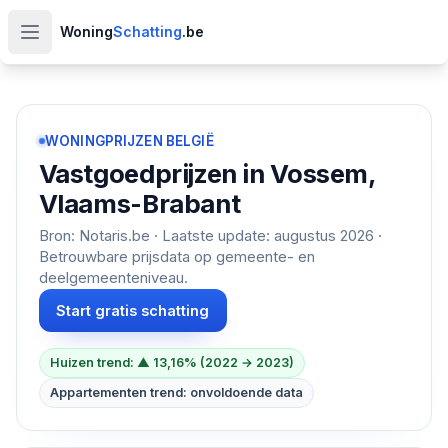
Woning
Schatting
.be
Open hoofdmenu
WONINGPRIJZEN BELGIË
Vastgoedprijzen in
Vossem,
Vlaams-Brabant
Bron: Notaris.be · Laatste update:
augustus 2026
·
Betrouwbare prijsdata op gemeente- en
deelgemeenteniveau.
Start gratis schatting
Huizen trend: ▲ 13,16% (2022 → 2023)
Appartementen trend: onvoldoende data