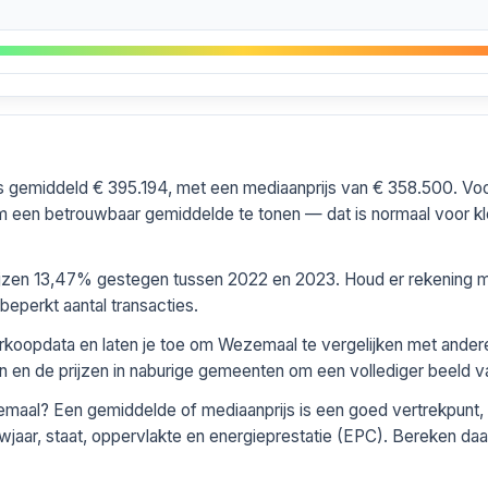
s gemiddeld € 395.194, met een mediaanprijs van € 358.500. Vo
 een betrouwbaar gemiddelde te tonen — dat is normaal voor kle
rijzen 13,47% gestegen tussen 2022 en 2023. Houd er rekening mee
perkt aantal transacties.
verkoopdata en laten je toe om Wezemaal te vergelijken met ande
en en de prijzen in naburige gemeenten om een vollediger beeld va
maal? Een gemiddelde of mediaanprijs is een goed vertrekpunt,
wjaar, staat, oppervlakte en energieprestatie (EPC). Bereken daar