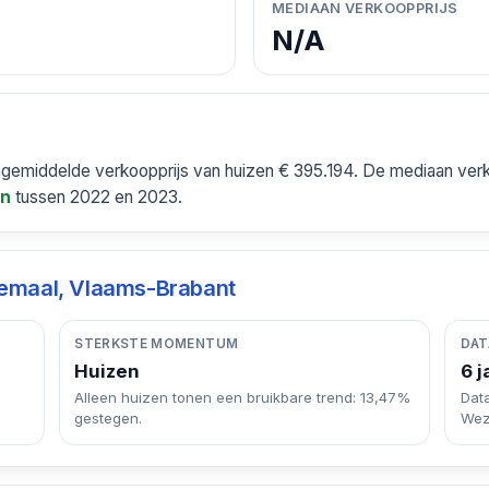
MEDIAAN VERKOOPPRIJS
N/A
emiddelde verkoopprijs van huizen € 395.194. De mediaan verko
tussen 2022 en 2023.
en
maal, Vlaams-Brabant
STERKSTE MOMENTUM
DAT
Huizen
6 j
Alleen huizen tonen een bruikbare trend: 13,47%
Dat
gestegen.
Wez