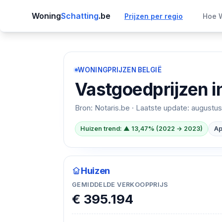
Woning
Schatting
.be
Prijzen per regio
Hoe W
WONINGPRIJZEN BELGIË
Vastgoedprijzen i
Bron: Notaris.be · Laatste update:
augustus
Huizen trend: ▲ 13,47% (2022 → 2023)
Ap
Huizen
GEMIDDELDE VERKOOPPRIJS
€ 395.194