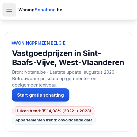
Woning
Schatting
.be
Open hoofdmenu
WONINGPRIJZEN BELGIË
Vastgoedprijzen in
Sint-
Baafs-Vijve, West-Vlaanderen
Bron: Notaris.be · Laatste update:
augustus 2026
·
Betrouwbare prijsdata op gemeente- en
deelgemeenteniveau.
Start gratis schatting
Huizen trend: ▼ 14,08% (2022 → 2023)
Appartementen trend: onvoldoende data